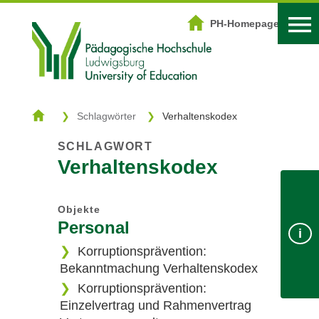
DOWNLOADZENTRUM
PH-Homepage
Start
Kategorien
Schlagwörter
Verhaltenskodex
Schlagwörter
SCHLAGWORT
Verhaltenskodex
Suche
Objekte
Personal
Login
PH-Homepage
i
Korruptionsprävention:
Bekanntmachung Verhaltenskodex
Korruptionsprävention:
Einzelvertrag und Rahmenvertrag