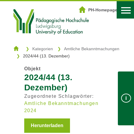
DOWNLOADZENTRUM
PH-Homepage
Start
Kategorien
Kategorien
Amtliche Bekanntmachungen
2024/44 (13. Dezember)
Schlagwörter
Objekt
Suche
2024/44 (13.
Dezember)
Login
PH-Homepage
Zugeordnete Schlagwörter:
i
Amtliche Bekanntmachungen
2024
Herunterladen