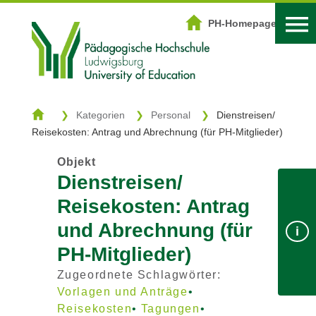
DOWNLOADZENTRUM
PH-Homepage
Start
Kategorien
Kategorien
Personal
Dienstreisen/
Reisekosten: Antrag und Abrechnung (für PH-Mitglieder)
Schlagwörter
Objekt
Suche
Dienstreisen/
Reisekosten: Antrag
Login
PH-Homepage
und Abrechnung (für
i
PH-Mitglieder)
Zugeordnete Schlagwörter:
Vorlagen und Anträge
Reisekosten
Tagungen