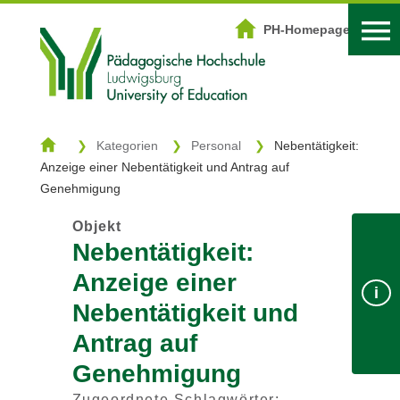
DOWNLOADZENTRUM
PH-Homepage
Start
Kategorien
Kategorien
Personal
Nebentätigkeit:
Anzeige einer Nebentätigkeit und Antrag auf
Schlagwörter
Genehmigung
Suche
Objekt
Nebentätigkeit:
Anzeige einer
Login
PH-Homepage
i
Nebentätigkeit und
Antrag auf
Genehmigung
Zugeordnete Schlagwörter: