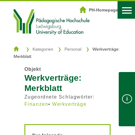
DOWNLOADZENTRUM
PH-Homepage
Start
Kategorien
Kategorien
Personal
Werkverträge:
Merkblatt
Schlagwörter
Objekt
Suche
Werkverträge:
Merkblatt
Login
PH-Homepage
Zugeordnete Schlagwörter:
i
Finanzen
Werkverträge
Nur folgende