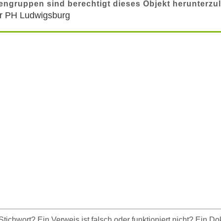
engruppen sind berechtigt dieses Objekt herunterzu
er PH Ludwigsburg
tichwort? Ein Verweis ist falsch oder funktioniert nicht? Ein Do