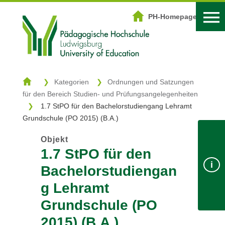
DOWNLOADZENTRUM
PH-Homepage
Start
Kategorien
Kategorien
Ordnungen und Satzungen
für den Bereich Studien- und Prüfungsangelegenheiten
Schlagwörter
1.7 StPO für den Bachelorstudiengang Lehramt
Suche
Grundschule (PO 2015) (B.A.)
Objekt
1.7 StPO für den
Login
PH-Homepage
i
Bachelorstudiengan
g Lehramt
Grundschule (PO
2015) (B.A.)