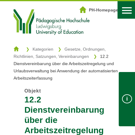
DOWNLOADZENTRUM
PH-Homepage
Start
Kategorien
Kategorien
Gesetze, Ordnungen,
Richtlinien, Satzungen, Vereinbarungen
12.2
Schlagwörter
Dienstvereinbarung über die Arbeitszeitregelung und
Suche
Urlaubsverwaltung bei Anwendung der automatisierten
Arbeitszeiterfassung
Objekt
Login
PH-Homepage
12.2
i
Dienstvereinbarung
über die
Arbeitszeitregelung